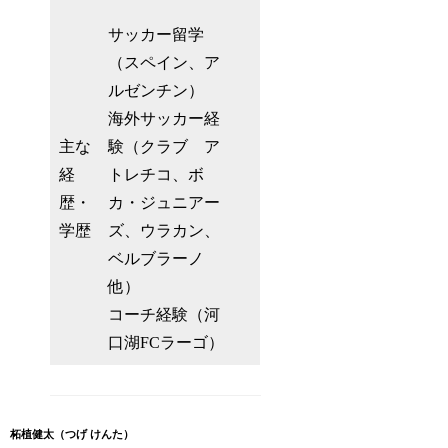
サッカー留学
（スペイン、ア
ルゼンチン）
海外サッカー経
主な
験（クラブ ア
経
トレチコ、ボ
歴・
カ・ジュニアー
学歴
ズ、ウラカン、
ベルブラーノ
他）
コーチ経験（河
口湖FCラーゴ）
柘植健太（つげ けんた）