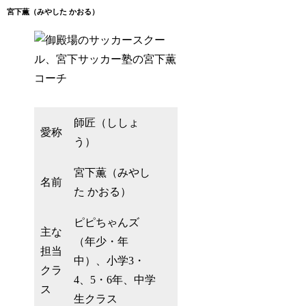
宮下薫（みやした かおる）
師匠（ししょ
愛称
う）
宮下薫（みやし
名前
た かおる）
ピピちゃんズ
主な
（年少・年
担当
中）、小学3・
クラ
4、5・6年、中学
ス
生クラス