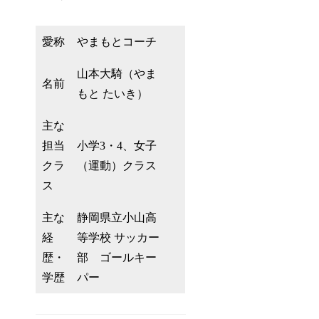
愛称
やまもとコーチ
山本大騎（やま
名前
もと たいき）
主な
担当
小学3・4、女子
クラ
（運動）クラス
ス
主な
静岡県立小山高
経
等学校 サッカー
歴・
部 ゴールキー
学歴
パー