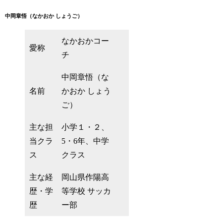
中岡章悟（なかおか しょうご）
なかおかコー
愛称
チ
中岡章悟（な
名前
かおか しょう
ご）
主な担
小学１・２、
当クラ
5・6年、中学
ス
クラス
主な経
岡山県作陽高
歴・学
等学校 サッカ
歴
ー部