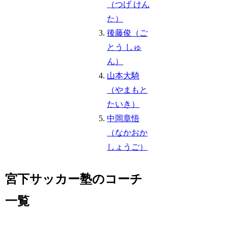
（つげ けん
た）
後藤俊（ご
とう しゅ
ん）
山本大騎
（やまもと
たいき）
中岡章悟
（なかおか
しょうご）
宮下サッカー塾のコーチ
一覧