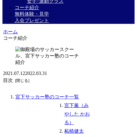
女子･運動クラス
コーチ紹介
無料体験・見学
入会プレゼント
ホーム
コーチ紹介
2021.07.12
2022.03.31
目次
宮下サッカー塾のコーチ一覧
宮下薫（み
やした かお
る）
柘植健太