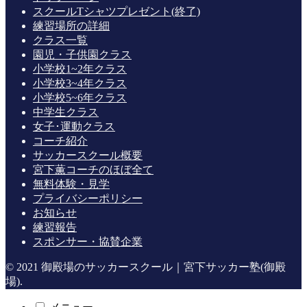
スクールTシャツプレゼント(終了)
練習場所の詳細
クラス一覧
園児・子供園クラス
小学校1~2年クラス
小学校3~4年クラス
小学校5~6年クラス
中学生クラス
女子･運動クラス
コーチ紹介
サッカースクール概要
宮下薫コーチのほぼ全て
無料体験・見学
プライバシーポリシー
お知らせ
練習報告
スポンサー・協賛企業
© 2021 御殿場のサッカースクール｜宮下サッカー塾(御殿
場).