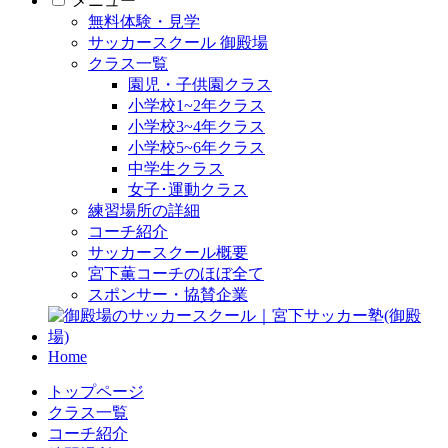
メニュー
無料体験・見学
サッカースクール 御殿場
クラス一覧
園児・子供園クラス
小学校1~2年クラス
小学校3~4年クラス
小学校5~6年クラス
中学生クラス
女子･運動クラス
練習場所の詳細
コーチ紹介
サッカースクール概要
宮下薫コーチのほぼ全て
スポンサー・協賛企業
Home
トップページ
クラス一覧
コーチ紹介