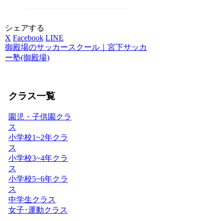
シェアする
X
Facebook
LINE
御殿場のサッカースクール｜宮下サッカ
ー塾(御殿場)
クラス一覧
園児・子供園クラ
ス
小学校1~2年クラ
ス
小学校3~4年クラ
ス
小学校5~6年クラ
ス
中学生クラス
女子･運動クラス