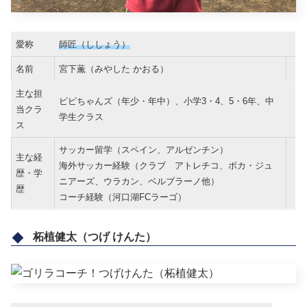
愛称
師匠（ししょう）
名前
宮下薫（みやした かおる）
主な担
ピピちゃんズ（年少・年中）、小学3・4、5・6年、中
当クラ
学生クラス
ス
サッカー留学（スペイン、アルゼンチン）
主な経
海外サッカー経験（クラブ アトレチコ、ボカ・ジュ
歴・学
ニアーズ、ウラカン、ベルブラーノ他）
歴
コーチ経験（河口湖FCラーゴ）
柘植健太（つげ けんた）