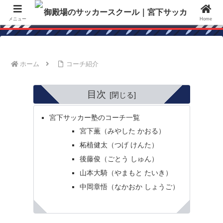
御殿場のサッカースクールなら！御殿場の宮下サッカー塾は、スクール専門な
ので他チーム、部活と併用してご利用いただけます。
メニュー
Home
ホーム
コーチ紹介
目次
宮下サッカー塾のコーチ一覧
宮下薫（みやした かおる）
柘植健太（つげ けんた）
後藤俊（ごとう しゅん）
山本大騎（やまもと たいき）
中岡章悟（なかおか しょうご）