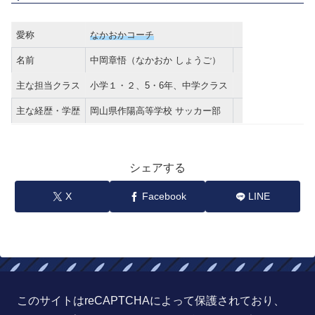
愛称
なかおかコーチ
名前
中岡章悟（なかおか しょうご）
主な担当クラス
小学１・２、5・6年、中学クラス
主な経歴・学歴
岡山県作陽高等学校 サッカー部
シェアする
X
Facebook
LINE
このサイトはreCAPTCHAによって保護されており、