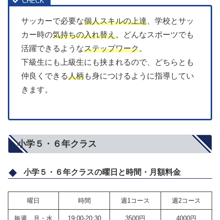
サッカーで必要な
個人スキルの上達
、学校とサッ
カー時の
気持ちの入れ替え
。どんなスポーツでも
活躍できるような
ステップワーク
。
下級生にも上級生にも挟まれるので、どちらとも
仲良くできる
人柄
も身につけるように指導してい
きます。
小学５・６年クラス
小学５・６年クラスの曜日と時間・月額料金
曜日
時間
週1コース
週2コース
毎週 月・水
19:00-20:30
3500円
4000円