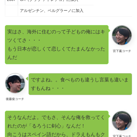
アルゼンチン、ベルグラーノに加入
実はさ、海外に住むのって子どもの俺にはキ
ツくてさ・・・
もう日本が恋しくて恋しくてたまんなかった
宮下薫コーチ
んだ
ですよね。。食べものも違うし言葉も違いま
すもんね・・・
後藤俊コーチ
そうなんだよ。でもさ、そんな俺を救ってく
れたのが「るろうに剣心」なんだ！
向こうはスペイン語だから、ドラえもんもク
宮下薫コーチ