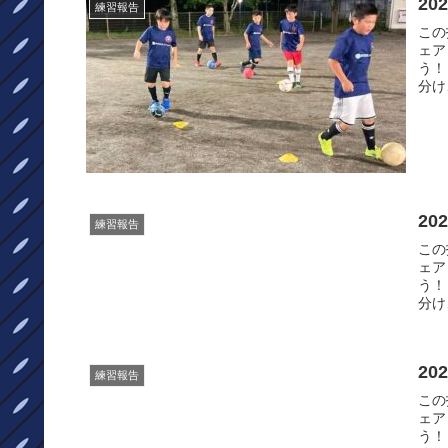
20
練習報告
この投
ェア
う！
分け
20
練習報告
この投
ェア
う！
分け
20
練習報告
この投
ェア
う！