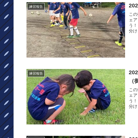
20
練習報告
この投
ェア
う！
分け
20
練習報告
（
この投
ェア
う！
分け