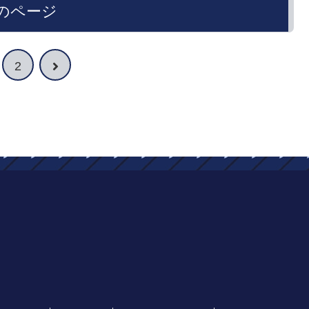
のページ
次
2
へ